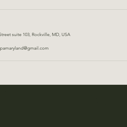
Street suite 103, Rockville, MD, USA
spamaryland@gmail.com
이 메드 스