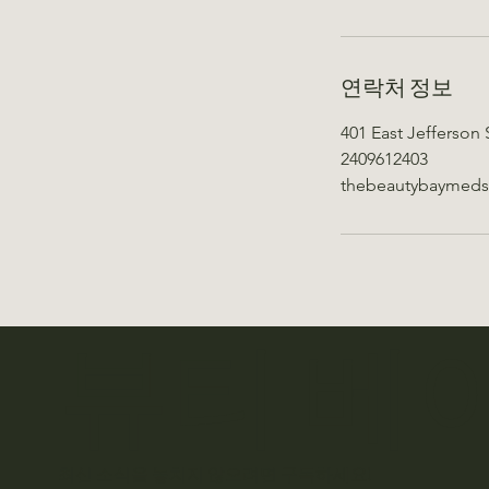
연락처 정보
401 East Jefferson 
2409612403
thebeautybaymed
뷰티 베
최신 소식을 놓치지 않으려면 구독하세요!